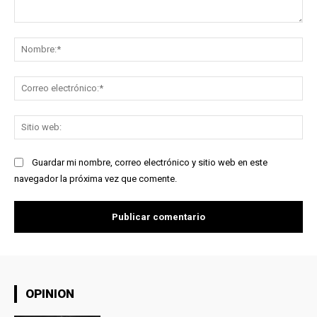
Comentario:
No
Co
ele
Sit
we
Guardar mi nombre, correo electrónico y sitio web en este
navegador la próxima vez que comente.
OPINION