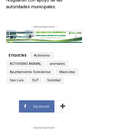
resguardo con apoyo de las
autoridades municipales.
- Advertisement -
ETIQUETAS
Activismo
ACTIVISMO ANIMAL
animales
Ayuntamiento Soledense
Mascotas
San Luis
SLP
Soledad
Facebook
- Advertisement -