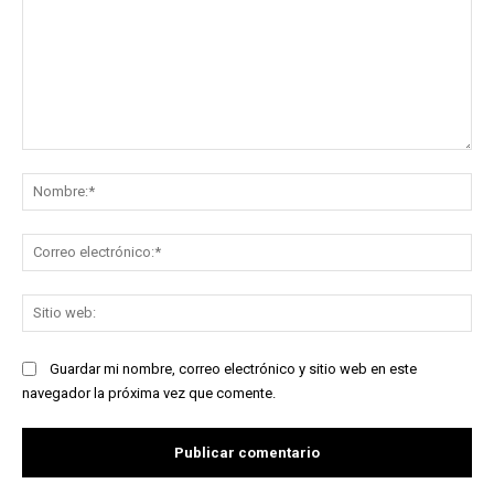
Comentario:
No
Co
ele
Sit
we
Guardar mi nombre, correo electrónico y sitio web en este
navegador la próxima vez que comente.