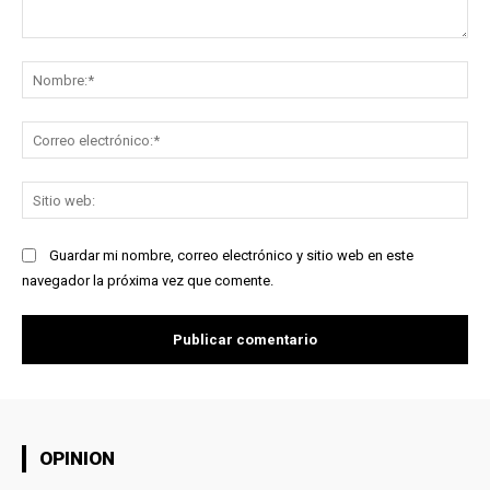
Comentario:
No
Co
ele
Sit
we
Guardar mi nombre, correo electrónico y sitio web en este
navegador la próxima vez que comente.
OPINION