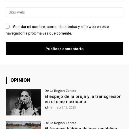
ele
Sit
we
Guardar mi nombre, correo electrónico y sitio web en este
navegador la próxima vez que comente.
OPINION
De La Región Centro
El espejo de la bruja y la transgresión
en el cine mexicano
admin
-
abril 13, 2025
De La Región Centro
El fracaso hídrico de una república