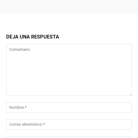
DEJA UNA RESPUESTA
Comentario:
No
Co
ele