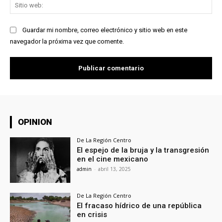
Sit
we
Guardar mi nombre, correo electrónico y sitio web en este
navegador la próxima vez que comente.
OPINION
De La Región Centro
El espejo de la bruja y la transgresión
en el cine mexicano
admin
-
abril 13, 2025
De La Región Centro
El fracaso hídrico de una república
en crisis