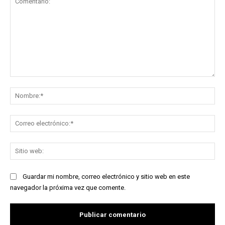
Comentario:
No
Co
ele
Sit
we
Guardar mi nombre, correo electrónico y sitio web en este
navegador la próxima vez que comente.