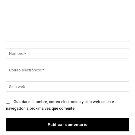
Comentario:
No
Co
ele
Sit
we
Guardar mi nombre, correo electrónico y sitio web en este
navegador la próxima vez que comente.