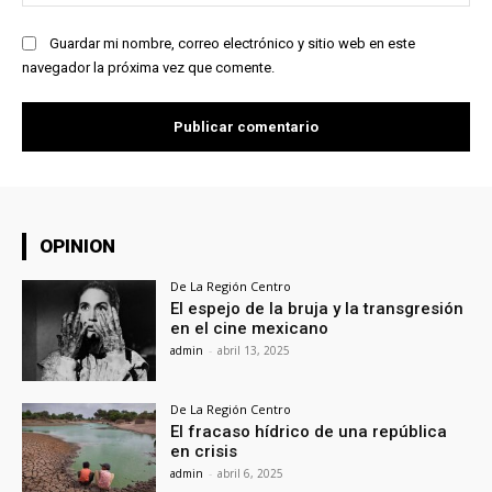
we
Guardar mi nombre, correo electrónico y sitio web en este
navegador la próxima vez que comente.
OPINION
De La Región Centro
El espejo de la bruja y la transgresión
en el cine mexicano
admin
-
abril 13, 2025
De La Región Centro
El fracaso hídrico de una república
en crisis
admin
-
abril 6, 2025