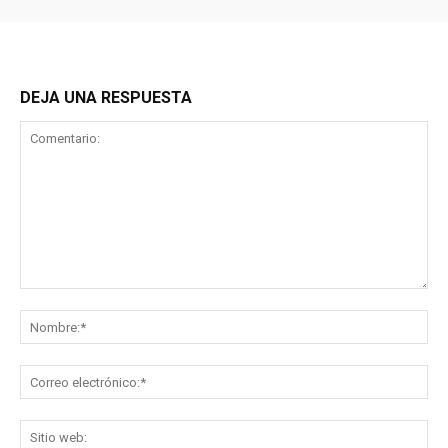
DEJA UNA RESPUESTA
Comentario:
No
Co
ele
Sit