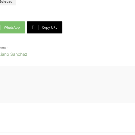
Soledad
WhatsApp
Copy URL
ment -