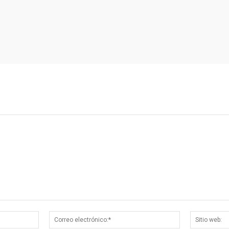
Nombre:*
Correo
electrónico:*