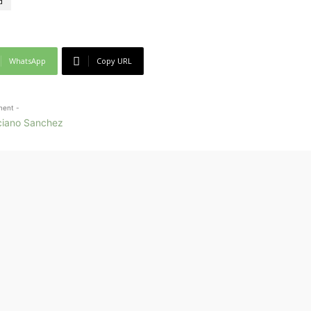
d
WhatsApp
Copy URL
ment -