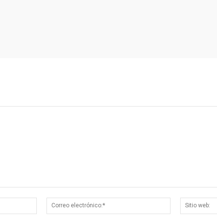
Nombre:*
Correo
electrónico:*