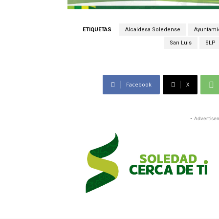
ETIQUETAS
Alcaldesa Soledense
Ayuntami
San Luis
SLP
Facebook
X
- Advertise