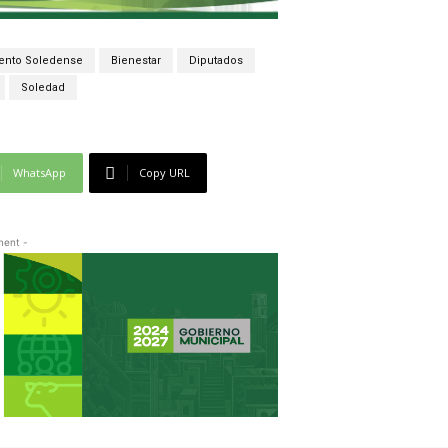
ento Soledense
Bienestar
Diputados
Soledad
WhatsApp
Copy URL
ment -