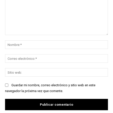
Comentario:
No
Co
ele
Sit
we
Guardar mi nombre, correo electrónico y sitio web en este
navegador la próxima vez que comente.