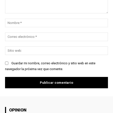
Comentario:
No
Co
ele
Sit
we
Guardar mi nombre, correo electrónico y sitio web en este
navegador la próxima vez que comente.
OPINION