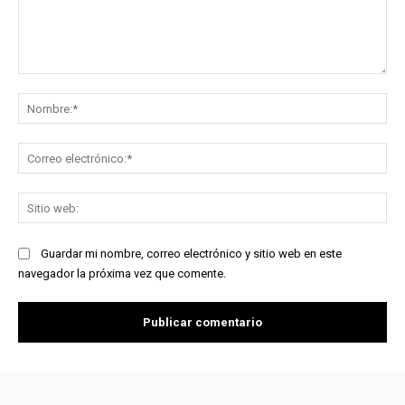
Comentario:
No
Co
ele
Sit
we
Guardar mi nombre, correo electrónico y sitio web en este
navegador la próxima vez que comente.