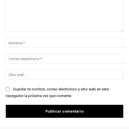
Comentario:
No
Co
ele
Sit
we
Guardar mi nombre, correo electrónico y sitio web en este
navegador la próxima vez que comente.