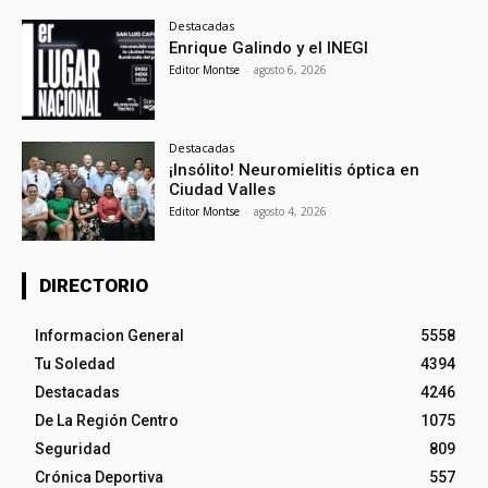
Destacadas
Enrique Galindo y el INEGI
Editor Montse
-
agosto 6, 2026
Destacadas
¡Insólito! Neuromielitis óptica en
Ciudad Valles
Editor Montse
-
agosto 4, 2026
DIRECTORIO
Informacion General
5558
Tu Soledad
4394
Destacadas
4246
De La Región Centro
1075
Seguridad
809
Crónica Deportiva
557