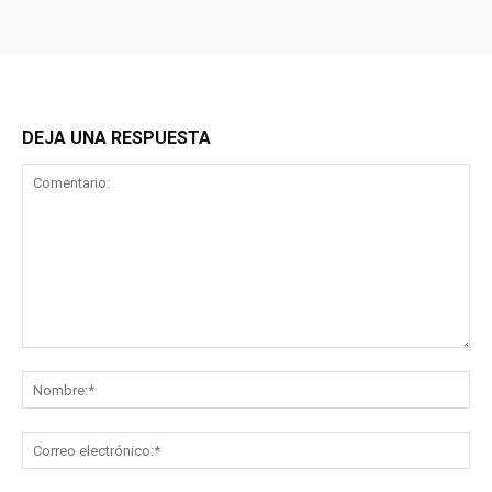
DEJA UNA RESPUESTA
Comentario:
No
Co
ele