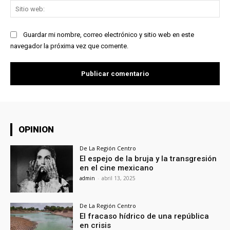
Sit
we
Guardar mi nombre, correo electrónico y sitio web en este
navegador la próxima vez que comente.
OPINION
De La Región Centro
El espejo de la bruja y la transgresión
en el cine mexicano
admin
-
abril 13, 2025
De La Región Centro
El fracaso hídrico de una república
en crisis