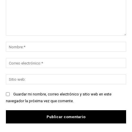
Comentario:
No
Co
ele
Sit
we
Guardar mi nombre, correo electrónico y sitio web en este
navegador la próxima vez que comente.