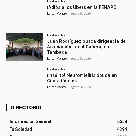
Destacadas
¡Adiós a los Ubers en la FENAPO!
Editor Montse
-
agosto 6, 2026
Destacadas
Juan Rodríguez busca dirigencia de
Asociación Local Cañera, en
Tambaca
Editor Montse
-
agosto 6, 2026
Destacadas
¡Insólito! Neuromielitis óptica en
Ciudad Valles
Editor Montse
-
agosto 4, 2026
DIRECTORIO
Informacion General
5558
Tu Soledad
4394