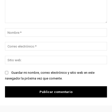
Comentario:
No
Co
ele
Sit
we
Guardar mi nombre, correo electrónico y sitio web en este
navegador la próxima vez que comente.