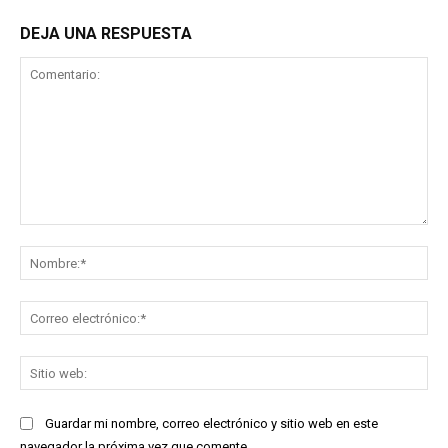
DEJA UNA RESPUESTA
Comentario:
No
Co
ele
Sit
we
Guardar mi nombre, correo electrónico y sitio web en este
navegador la próxima vez que comente.