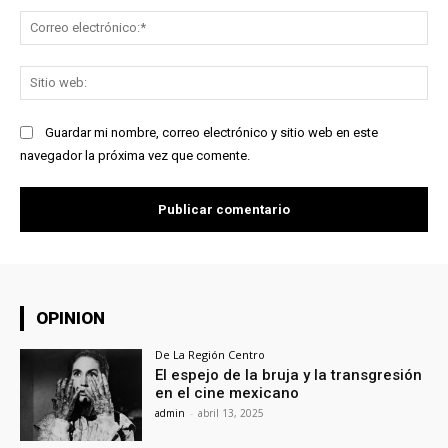
Co
ele
Sit
we
Guardar mi nombre, correo electrónico y sitio web en este
navegador la próxima vez que comente.
OPINION
De La Región Centro
El espejo de la bruja y la transgresión
en el cine mexicano
admin
-
abril 13, 2025