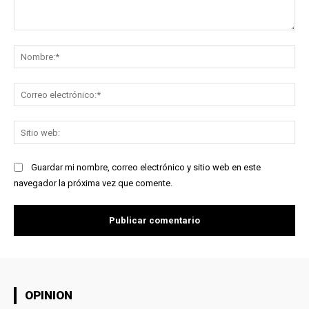
Comentario:
No
Co
ele
Sit
we
Guardar mi nombre, correo electrónico y sitio web en este
navegador la próxima vez que comente.
OPINION