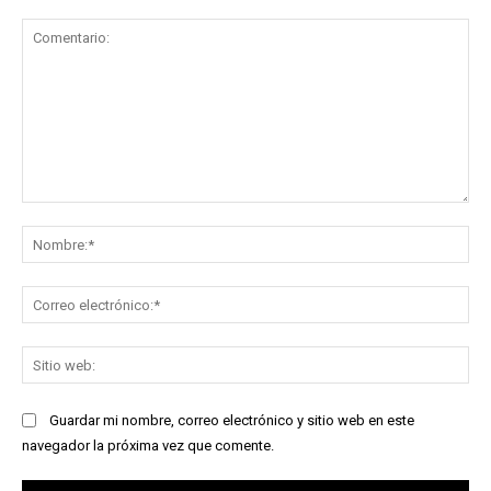
Comentario:
No
Co
ele
Sit
we
Guardar mi nombre, correo electrónico y sitio web en este
navegador la próxima vez que comente.