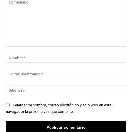
Comentario:
No
Co
ele
Sit
we
Guardar mi nombre, correo electrónico y sitio web en este
navegador la próxima vez que comente.