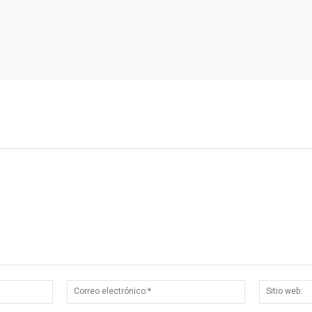
Nombre:*
Correo
electrónico:*