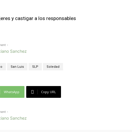
eres y castigar a los responsables
ment -
do
San Luis
SLP
Soledad
WhatsApp
Copy URL
ment -