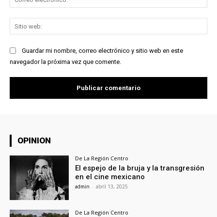
ele
Sit
we
Guardar mi nombre, correo electrónico y sitio web en este
navegador la próxima vez que comente.
OPINION
De La Región Centro
El espejo de la bruja y la transgresión
en el cine mexicano
admin
-
abril 13, 2025
De La Región Centro