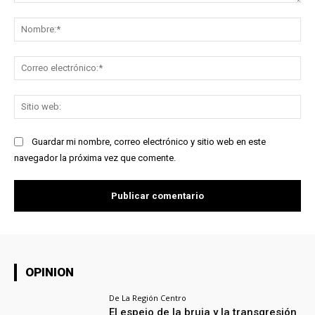
Comentario:
No
Co
ele
Sit
we
Guardar mi nombre, correo electrónico y sitio web en este
navegador la próxima vez que comente.
OPINION
De La Región Centro
El espejo de la bruja y la transgresión