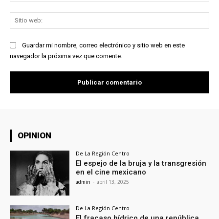
ele
Sit
we
Guardar mi nombre, correo electrónico y sitio web en este
navegador la próxima vez que comente.
OPINION
De La Región Centro
El espejo de la bruja y la transgresión
en el cine mexicano
admin
-
abril 13, 2025
De La Región Centro
El fracaso hídrico de una república