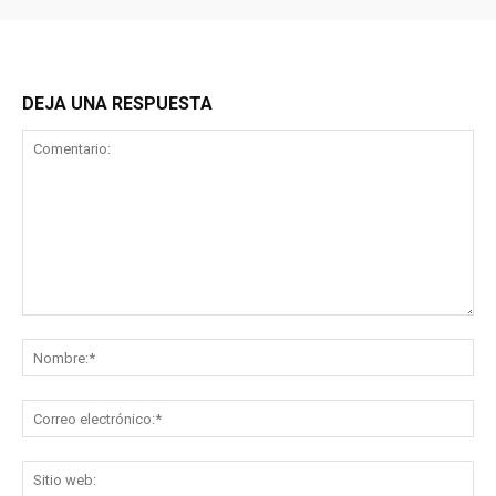
DEJA UNA RESPUESTA
Comentario:
No
Co
ele
Sit
we