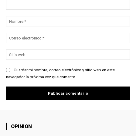
Comentario:
No
Co
ele
Sit
we
Guardar mi nombre, correo electrónico y sitio web en este
navegador la próxima vez que comente.
OPINION