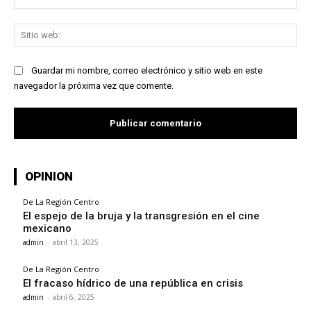
ele
Sit
we
Guardar mi nombre, correo electrónico y sitio web en este
navegador la próxima vez que comente.
OPINION
De La Región Centro
El espejo de la bruja y la transgresión en el cine
mexicano
admin
-
abril 13, 2025
De La Región Centro
El fracaso hídrico de una república en crisis
admin
-
abril 6, 2025