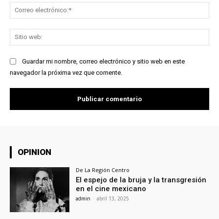
Co
ele
Sit
we
Guardar mi nombre, correo electrónico y sitio web en este
navegador la próxima vez que comente.
OPINION
De La Región Centro
El espejo de la bruja y la transgresión
en el cine mexicano
admin
-
abril 13, 2025