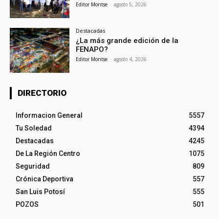
Editor Montse
-
agosto 5, 2026
Destacadas
¿La más grande edición de la
FENAPO?
Editor Montse
-
agosto 4, 2026
DIRECTORIO
Informacion General
5557
Tu Soledad
4394
Destacadas
4245
De La Región Centro
1075
Seguridad
809
Crónica Deportiva
557
San Luis Potosí
555
POZOS
501