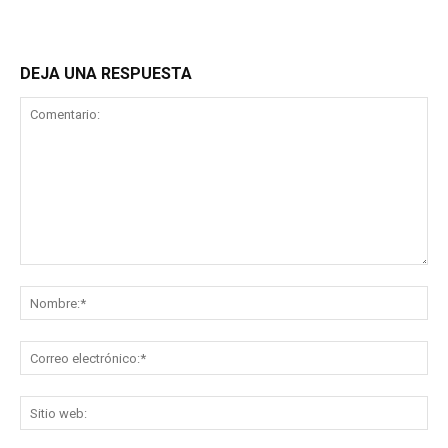
DEJA UNA RESPUESTA
Comentario:
No
Co
ele
Sit
we