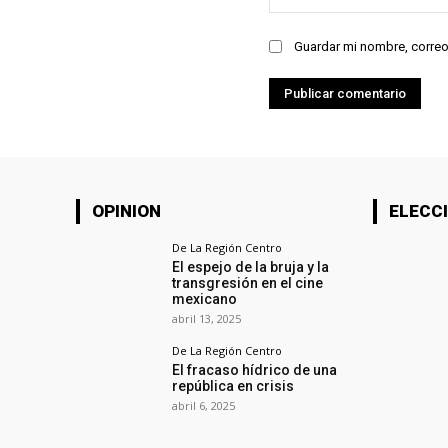
Guardar mi nombre, correo
OPINION
ELECCI
De La Región Centro
El espejo de la bruja y la
transgresión en el cine
mexicano
abril 13, 2025
De La Región Centro
El fracaso hídrico de una
república en crisis
abril 6, 2025