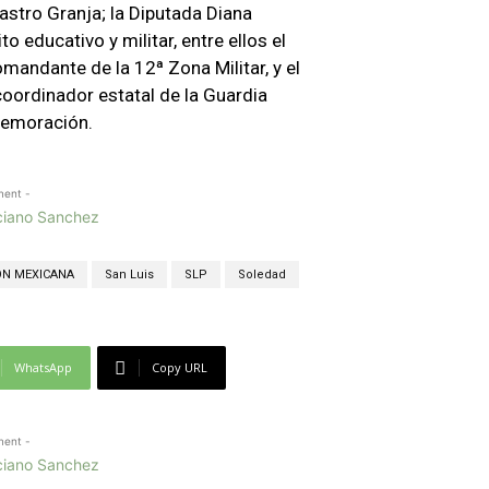
astro Granja; la Diputada Diana
o educativo y militar, entre ellos el
mandante de la 12ª Zona Militar, y el
oordinador estatal de la Guardia
memoración.
ment -
ÓN MEXICANA
San Luis
SLP
Soledad
WhatsApp
Copy URL
ment -