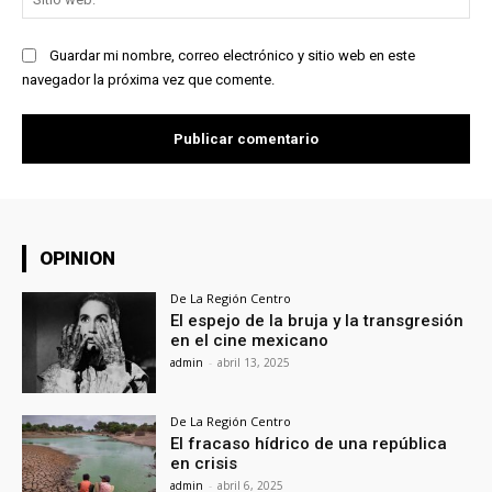
we
Guardar mi nombre, correo electrónico y sitio web en este
navegador la próxima vez que comente.
OPINION
De La Región Centro
El espejo de la bruja y la transgresión
en el cine mexicano
admin
-
abril 13, 2025
De La Región Centro
El fracaso hídrico de una república
en crisis
admin
-
abril 6, 2025