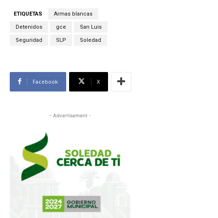
ETIQUETAS
Armas blancas
Detenidos
gce
San Luis
Seguridad
SLP
Soledad
Facebook
X
- Advertisement -