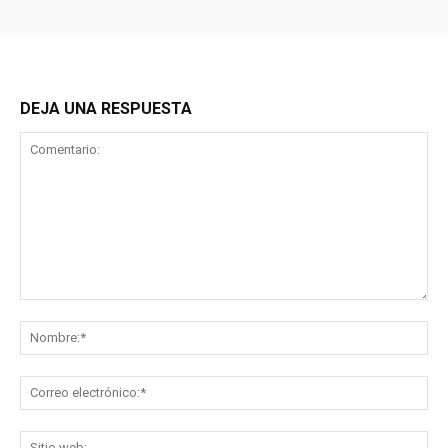
DEJA UNA RESPUESTA
Comentario:
No
Co
ele
Sit