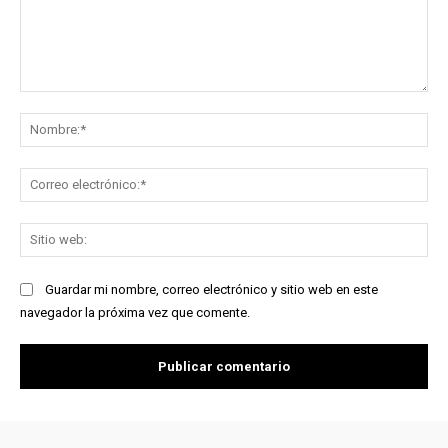
Comentario:
No
Co
ele
Sit
we
Guardar mi nombre, correo electrónico y sitio web en este
navegador la próxima vez que comente.