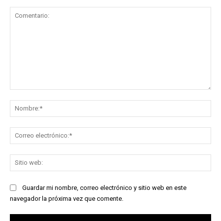
Comentario:
No
Co
ele
Sit
we
Guardar mi nombre, correo electrónico y sitio web en este
navegador la próxima vez que comente.