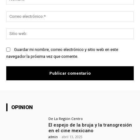
Co
ele
Sit
we
Guardar mi nombre, correo electrónico y sitio web en este
navegador la próxima vez que comente.
OPINION
De La Región Centro
El espejo de la bruja y la transgresión
en el cine mexicano
admin
-
abril 13, 2025