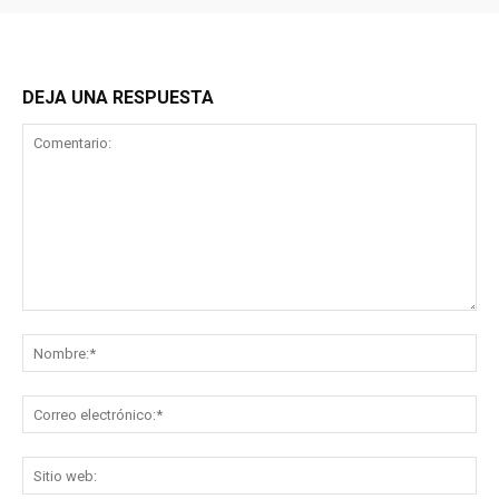
DEJA UNA RESPUESTA
Comentario:
No
Co
ele
Sit
we