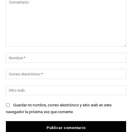
Comentario:
No
Co
ele
Sit
we
Guardar mi nombre, correo electrónico y sitio web en este
navegador la próxima vez que comente.