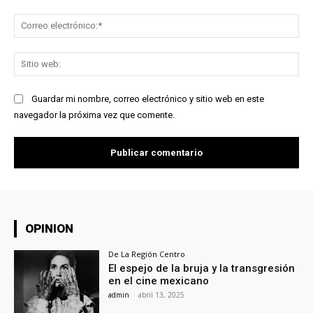
Co
ele
Sit
we
Guardar mi nombre, correo electrónico y sitio web en este
navegador la próxima vez que comente.
OPINION
De La Región Centro
El espejo de la bruja y la transgresión
en el cine mexicano
admin
-
abril 13, 2025