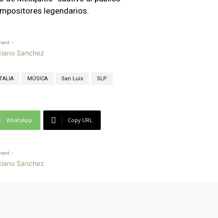
mpositores legendarios.
ment -
TALIA
MÚSICA
San Luis
SLP
WhatsApp
Copy URL
ment -