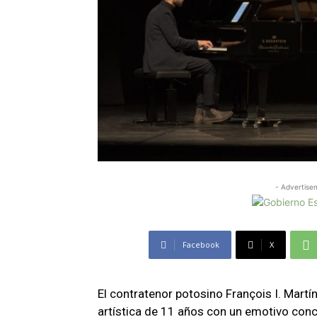
- Advertise
Facebook
X
El contratenor potosino François I. Martí
artística de 11 años con un emotivo conci