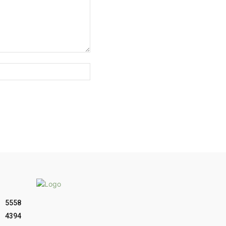
Sitio
web:
5558
4394