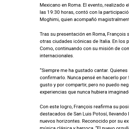
Mexicano en Roma. El evento, realizado 
las 19:30 horas, contó con la participació
Moghimi, quien acompañó magistralmente
Tras su presentación en Roma, François se
otras ciudades icónicas de Italia. En los
Como, continuando con su misión de comp
internacionales.
“Siempre me ha gustado cantar. Quienes
confirmarlo. Nunca pensé en hacerlo por
gusto y por compartir, pero no puedo nega
experiencias que nunca hubiera imaginado”
Con este logro, François reafirma su po
destacados de San Luis Potosí, llevando 
nuevos horizontes. Reconocido por su exc
música clásica y barroca, “El nuevo orgull