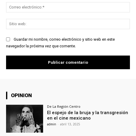
Co
ele
Sit
we
Guardar mi nombre, correo electrónico y sitio web en este
navegador la próxima vez que comente.
OPINION
De La Región Centro
El espejo de la bruja y la transgresión
en el cine mexicano
admin
-
abril 13, 2025