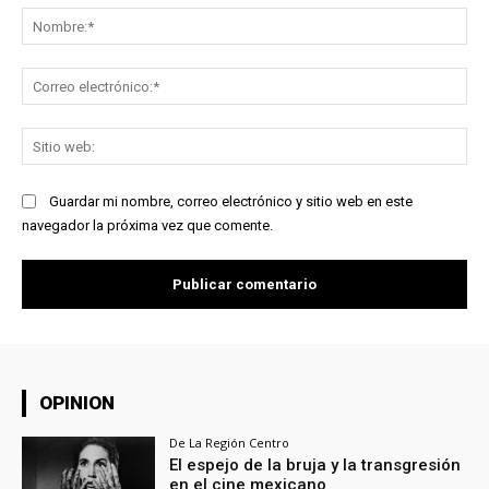
No
Co
ele
Sit
we
Guardar mi nombre, correo electrónico y sitio web en este
navegador la próxima vez que comente.
OPINION
De La Región Centro
El espejo de la bruja y la transgresión
en el cine mexicano