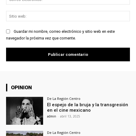
ele
Sit
we
Guardar mi nombre, correo electrónico y sitio web en este
navegador la próxima vez que comente.
OPINION
De La Región Centro
El espejo de la bruja y la transgresión
en el cine mexicano
admin
-
abril 13, 2025
De La Región Centro