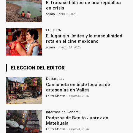
El fracaso hídrico de una república
en crisis
admin
-
abril 6, 2025
CULTURA
El lugar sin límites y la masculinidad
rota en el cine mexicano
admin
-
marzo 23, 2025
ELECCION DEL EDITOR
Destacadas
Camioneta embiste locales de
artesanías en Valles
Editor Montse
-
agosto 6, 2026
Informacion General
Pedazos de Benito Juarez en
Matehuala
Editor Montse
-
agosto 4, 2026