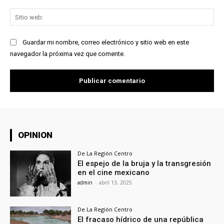
Sit
we
Guardar mi nombre, correo electrónico y sitio web en este
navegador la próxima vez que comente.
OPINION
De La Región Centro
El espejo de la bruja y la transgresión
en el cine mexicano
admin
-
abril 13, 2025
De La Región Centro
El fracaso hídrico de una república