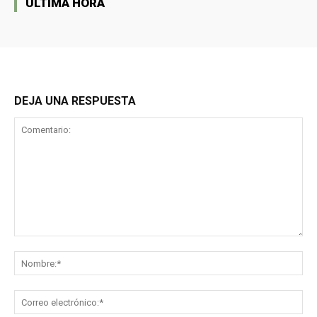
ULTIMA HORA
DEJA UNA RESPUESTA
Comentario:
No
Co
ele