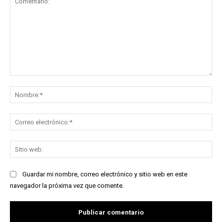
Comentario:
No
Co
ele
Sit
we
Guardar mi nombre, correo electrónico y sitio web en este
navegador la próxima vez que comente.