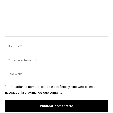
Comentario:
No
Co
ele
Sit
we
Guardar mi nombre, correo electrónico y sitio web en este
navegador la próxima vez que comente.