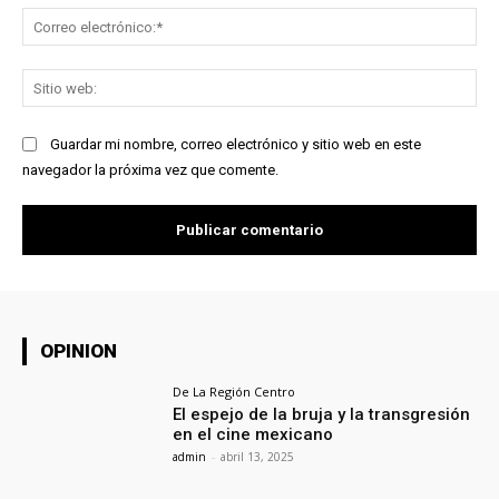
Co
ele
Sit
we
Guardar mi nombre, correo electrónico y sitio web en este
navegador la próxima vez que comente.
OPINION
De La Región Centro
El espejo de la bruja y la transgresión
en el cine mexicano
admin
-
abril 13, 2025