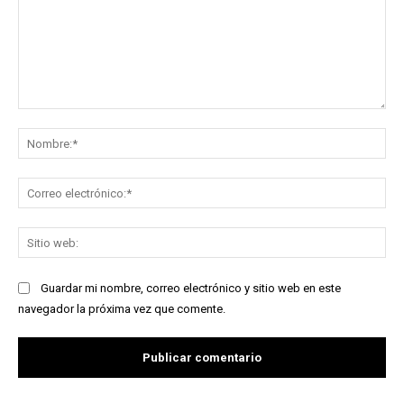
Comentario:
No
Co
ele
Sit
we
Guardar mi nombre, correo electrónico y sitio web en este
navegador la próxima vez que comente.